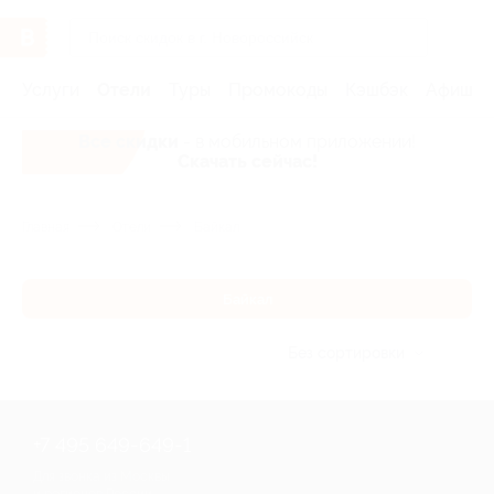
Услуги
Отели
Туры
Промокоды
Кэшбэк
Афиша 
Все скидки
- в мобильном приложении!
Скачать сейчас!
Главная
Отели
Байкал
Байкал
Без сортировки
+7 495 649-649-1
Для звонка из Москвы