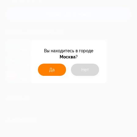
и регионов России
Связаться с нами
МОБИЛЬНОЕ ПРИЛОЖЕНИЕ
загрузить в
App Store
Вы находитесь в городе
Москва
?
загрузить в
Google Play
Да
Нет
загрузить в
AppGallery
КОМПАНИЯ
ИНФОРМАЦИЯ