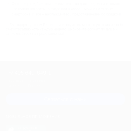
Обычно qr-код билетом не является – он дает скидку на стендап.
Его нужно показать на входе или в кассе – можно на экране
смартфона. И все – наслаждайтесь представлением со скидкой!
Благодаря купонам Биглион на стендап вы можете устраивать себе
смехотерапию хоть каждую неделю. Выбирайте формат по душе и
записывайтесь на представление!
+7 495 649-649-1
Для звонка из Москвы
и регионов России
Связаться с нами
МОБИЛЬНОЕ ПРИЛОЖЕНИЕ
загрузить в