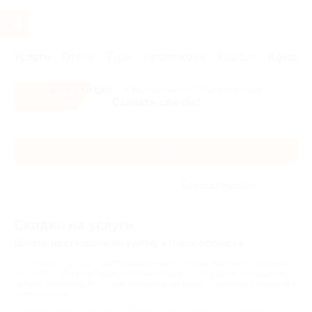
Услуги
Отели
Туры
Промокоды
Кэшбэк
Афиша 
Все скидки
- в мобильном приложении!
Скачать сейчас!
Каталог
Без сортировки
Скидки на услуги
Билеты на стендапы по купону в Новороссийске
Стенд ап – это не просто развлечение. Это как общение с друзьями:
на сцене – обычные люди, которые говорят о насущном. Отношения,
работа, политика, быт – все это реальная жизнь, поданная с юмором и
самоиронией.