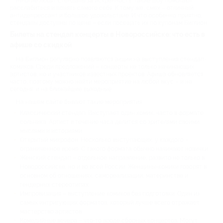
Многие любят стендапы за искренность. Такие шоу помогают
расслабиться и понять самого себя. К тому же, смех – отличный
антидепрессант и большое удовольствие. И что особенно приятно,
стендапы доступны по цене – если посещать их по купонам Биглион.
Билеты на стендап концерты в Новороссийске: что есть в
афише со скидкой
На Биглион регулярно появляются акции на выступления стендап-
комиков. Среди предложений – концерты не только начинающих
артистов, но и участников известных проектов. Афиша обновляется
часто, поэтому можно найти мероприятие на любой вкус – и на
сегодня, и на ближайшие выходные.
На нашем сайте бывают такие мероприятия:
Классический стендап. Выступает один комик, часто в формате
сольника. Артист в течение часа делится со зрителями своими
мыслями и историями.
Открытый микрофон. Несколько выступающих, у каждого –
ограниченное время. С такого формата обычно начинают новички.
Женский стендап – отдельное направление, развито не только в
Новороссийске, но и во всей России. Женщины-комики говорят в
основном об отношениях, самореализации, материнстве и
гендерных стереотипах.
Импровизация – выступление комиков без подготовки. Один из
самых интригующих форматов, который лучше всего отражает
мастерство артистов.
Комедийные вечера – что-то вроде сборных концертов. Могут