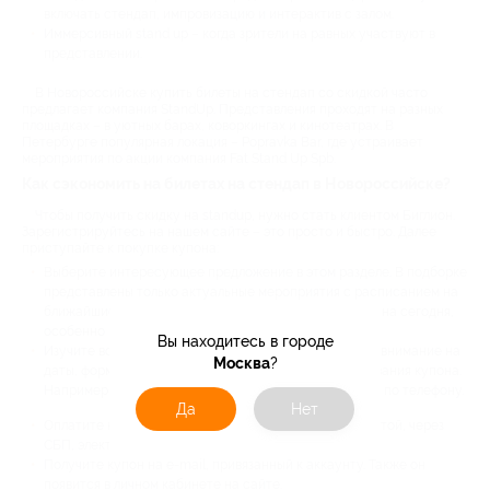
включать стендап, импровизацию и интерактив с залом.
Иммерсивный stand up – когда зрители на равных участвуют в
представлении.
В Новороссийске купить билеты на стендап со скидкой часто
предлагает компания StandUp. Представления проходят на разных
площадках – в уютных барах, коворкингах и кинотеатрах. В
Петербурге популярная локация – Popravka Bar, где устраивает
мероприятия по акции компания Fat Stand Up Spb.
Как сэкономить на билетах на стендап в Новороссийске?
Чтобы получить скидку на standup, нужно стать клиентом Биглион.
Зарегистрируйтесь на нашем сайте – это просто и быстро. Далее
приступайте к покупке купона:
Выберите интересующее предложение в этом разделе. В подборке
представлены только актуальные мероприятия с расписанием на
ближайшие даты. Часто можно найти стенд ап прямо на сегодня,
особенно в Новороссийске.
Вы находитесь в городе
Изучите все условия стендапа со скидкой. Обратите внимание на
Москва
?
даты, формат, место проведения и порядок использования купона.
Например, надо ли записываться на концерт заранее по телефону.
Да
Нет
Оплатите купон удобным способом – банковской картой, через
СБП, электронным кошельком, по СМС.
Получите купон на e-mail, привязанный к аккаунту. Также он
появится в личном кабинете на сайте.