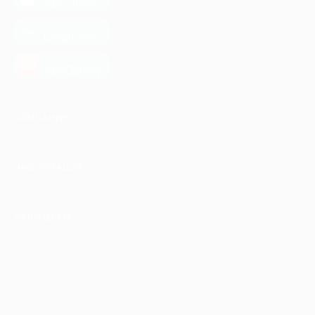
App Store
загрузить в
Google Play
загрузить в
AppGallery
КОМПАНИЯ
ИНФОРМАЦИЯ
ПАРТНЕРАМ
© 2010-2026 BIGLION
Обработка персональных данных
Пользовательское соглашение
Публичная оферта