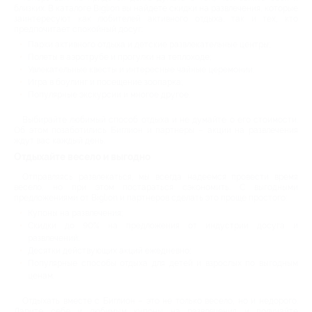
близких. В каталоге Biglion вы найдете скидки на развлечения, которые
заинтересуют как любителей активного отдыха, так и тех, кто
предпочитает спокойный досуг:
Парки активного отдыха и детские развлекательные центры;
Полеты в аэротрубе и прогулки на теплоходе;
Увлекательные квесты и интересные чайные церемонии;
Игра в боулинг и посещение зоопарка;
Популярные экскурсии и многое другое.
Выбирайте любимый способ отдыха и не думайте о его стоимости.
Об этом позаботились Биглион и партнеры – акции на развлечения
ждут вас каждый день.
Отдыхайте весело и выгодно
Отправляясь развлекаться, мы всегда надеемся провести время
весело, но при этом постараться сэкономить. С выгодными
предложениями от Biglion и партнеров сделать это проще простого:
Купоны на развлечения;
Скидки до 90% на предложения от индустрии досуга и
развлечений;
Десятки действующих акций ежедневно;
Популярные способы отдыха для детей и взрослых по выгодным
ценам.
Отдыхать вместе с Биглион – это не только весело, но и недорого.
Дарите себе и любимым купоны на развлечения и получайте