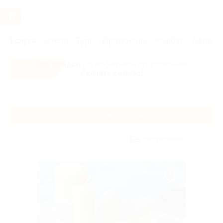
Услуги
Отели
Туры
Промокоды
Кэшбэк
Афиша 
Все скидки
- в мобильном приложении!
Скачать сейчас!
Главная
Услуги
Развлечения
Творческие мастер-классы
Творческие мастер-классы
Без сортировки