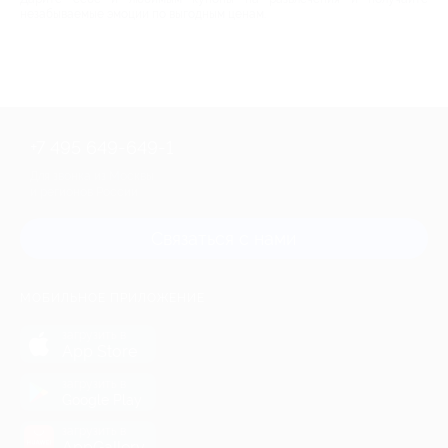
незабываемые эмоции по выгодным ценам.
+7 495 649-649-1
Для звонка из Москвы
и регионов России
Связаться с нами
МОБИЛЬНОЕ ПРИЛОЖЕНИЕ
загрузить в
App Store
загрузить в
Google Play
загрузить в
AppGallery