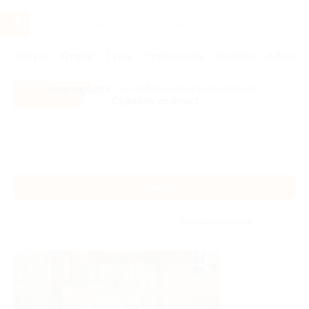
Услуги
Отели
Туры
Промокоды
Кэшбэк
Афиша 
Все скидки
- в мобильном приложении!
Скачать сейчас!
Главная
Отели
Урал
Ижевск
Ижевск
Без сортировки