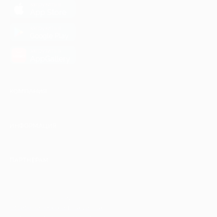
загрузить в
App Store
загрузить в
Google Play
загрузить в
AppGallery
КОМПАНИЯ
ИНФОРМАЦИЯ
ПАРТНЕРАМ
© 2010-2026 BIGLION
Обработка персональных данных