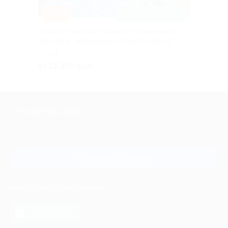
–30%
ДОСТУПНО НА ЛЕТО
Отдых в Красной Поляне с посещением
бассейна, завтраками в отеле Bridge 4*
СОЧИ
от 12 250 руб.
Куплено 24
+7 495 649-649-1
Для звонка из Москвы
и регионов России
Связаться с нами
МОБИЛЬНОЕ ПРИЛОЖЕНИЕ
загрузить в
App Store