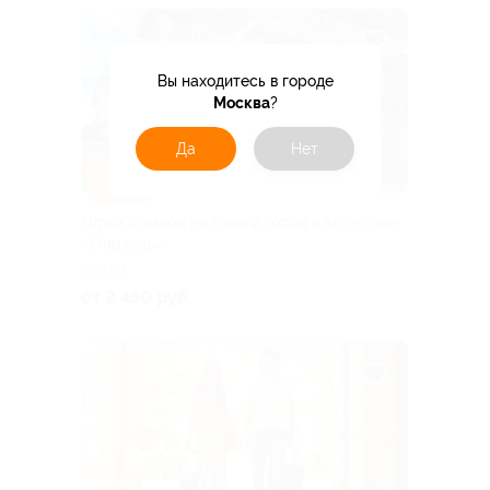
Вы находитесь в городе
Москва
?
Да
Нет
–30%
Отдых с видом на горы и город в арт-отеле
«Миракль»
СОЧИ
от 2 450 руб.