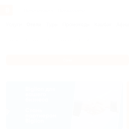
Услуги
Отели
Туры
Промокоды
Кэшбэк
Афиша 
Главная
Отели
Юг России
Сочи
Сочи