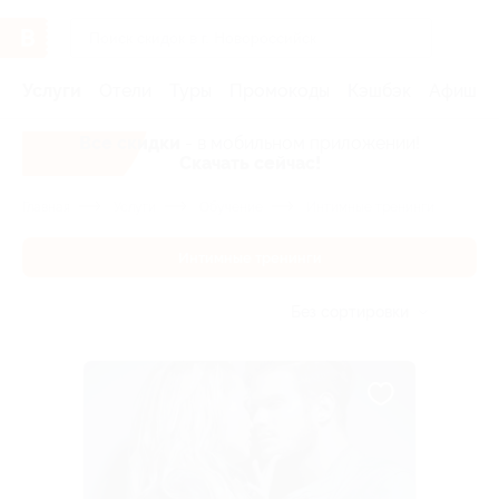
Услуги
Отели
Туры
Промокоды
Кэшбэк
Афиша 
Все скидки
- в мобильном приложении!
Скачать сейчас!
Главная
Услуги
Обучение
Интимные тренинги
Интимные тренинги
Без сортировки