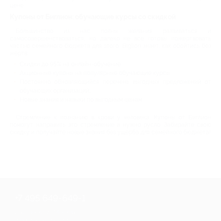
цене.
Купоны от Биглион: обучающие курсы со скидкой
Большинство из нас полны желания развиваться и
самосовершенствоваться, но далеко не все готовы пожертвовать
частью семейного бюджета для этого. Biglion знает, как обойтись без
жертв:
Скидки до 95% на онлайн-обучение;
Акционные купоны на популярные обучающие курсы;
Постоянно обновляющийся перечень выгодных предложений от
обучающих организаций;
Новые знания и навыки по выгодным ценам.
Стремление к познанию в крови у человека. Купоны от Биглион
помогут направить это стремление в нужно русло. Забирайте свою
скидку и получайте новые знания без ущерба для семейного бюджета!
+7 495 649-649-1
Для звонка из Москвы
и регионов России