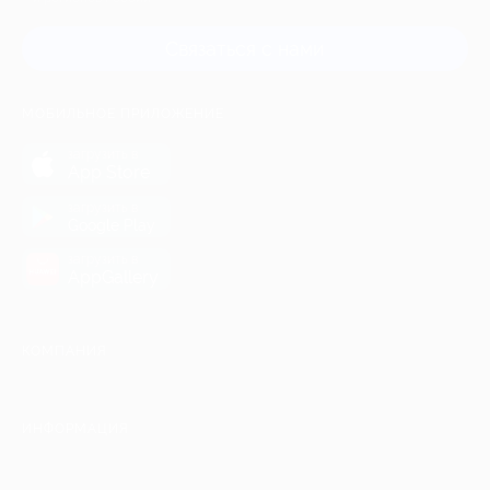
Связаться с нами
МОБИЛЬНОЕ ПРИЛОЖЕНИЕ
загрузить в
App Store
загрузить в
Google Play
загрузить в
AppGallery
КОМПАНИЯ
ИНФОРМАЦИЯ