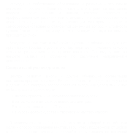
Расходы на собственное образование и развитие – это самые
выгодные инвестиции. Люди понимают это и стремятся постоянно
получать новые знания и навыки, которые помогают в
профессиональном развитии или становятся началом собственного
дела. Часто единственным сдерживающим фактором на пути к
самосовершенствованию становится денежный вопрос – стоимость
курсов бывает не по карману всем желающим. И тогда на помощь
приходит Биглион.
Заходите на наш сайт и выбирайте купоны на обучающие курсы от
организаций города. Biglion и его партнеры ценят желание каждого
человека развиваться и совершенствоваться. Поэтому у нас вы
найдете скидки на обучение по различным направлениям
деятельности.
Скидки на обучение для всех
Центры развития, школы и другие обучающие организации
постоянно предлагают акции. Биглион собрал эти предложения у себя
и дарит шанс каждому воспользоваться выгодными условиями. У нас
вы без труда найдете скидки:
В школах красоты и на косметологических курсах;
В автошколах и детских развивающих центрах;
В языковых школах и на ИТ-курсах;
На курсах фотоискусства и творческих мастер-классах.
В зависимости от собственной занятости выбирайте онлайн или
офлайн способ проведения занятий, заручитесь поддержкой от Biglion
в виде акционного купона и получайте новые знания по выгодной