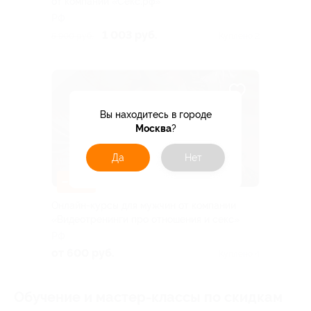
от компании «Секс.рф»
РФ
1 003 руб.
5 900 руб.
Куплено 2
Вы находитесь в городе
Москва
?
Да
Нет
–50%
Онлайн-курсы для мужчин от компании
«Видеотренинги про отношения и секс»
РФ
от 600 руб.
Куплено 4
Обучение и мастер-классы по скидкам