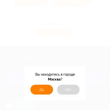
49.84%
6.74%
Кэшбэк
Кэшбэк
4.32%
Кэшбэк
+7 495 649-649-1
Для звонка из Москвы
и регионов России
Вы находитесь в городе
Связаться с нами
Москва
?
Да
Нет
МОБИЛЬНОЕ ПРИЛОЖЕНИЕ
загрузить в
App Store