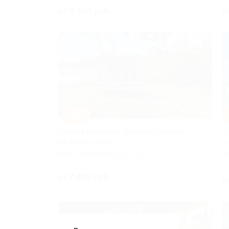
от 9 100 руб.
о
–30%
Отдых в домике от турбазы «Прованс
А
на берегу реки»
в
МОСКОВСКАЯ ОБЛАСТЬ
М
от 7 840 руб.
о