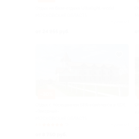
Отдых на базе отдыха Ultralight-world
О
МОСКОВСКАЯ ОБЛАСТЬ
М
Куплено 1
от 24 955 руб.
о
–30%
Отдых с посещением SPA-комплекса в КСК
О
«Звездный»
К
МОСКОВСКАЯ ОБЛАСТЬ
4.9
(3)
Куплено 1
о
от 8 750 руб.