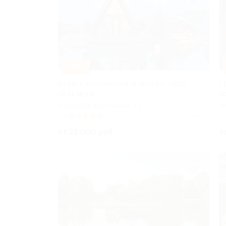
–30%
Отдых с бассейном в глэмпинге «Лес»
П
со скидкой
с
МОСКОВСКАЯ ОБЛАСТЬ
М
4.7
(3)
Куплено 75
от 21 000 руб.
о