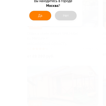
Вы находитесь в городе
Москва
?
Да
Нет
–30%
Отдых в отеле Arthurs SPA Hotel
А
by Mercure 4*
о
МОСКОВСКАЯ ОБЛАСТЬ
М
4.3
(7)
Куплено 52
о
от 28 280 руб.
–30%