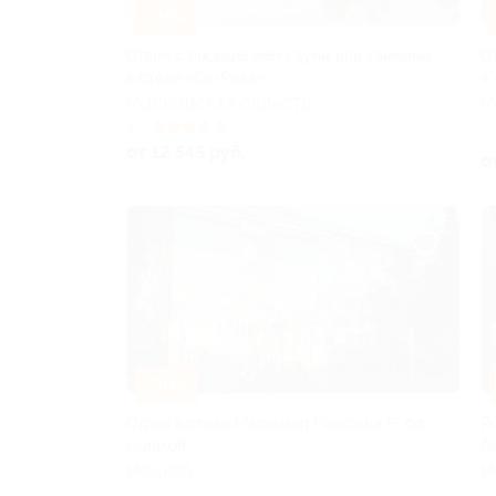
–35%
Отдых с посещением сауны или хаммама
О
в отеле «Ок-Река»
4*
МОСКОВСКАЯ ОБЛАСТЬ
М
5.0
(3)
от 12 545 руб.
о
–30%
Отдых в отеле Mamaison Pokrovka 5* со
Р
скидкой
А
МОСКВА
М