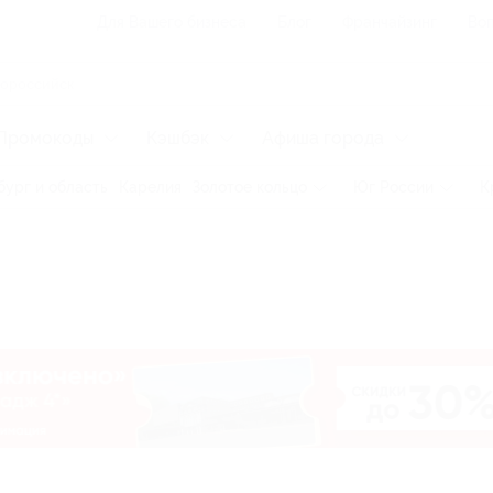
Для Вашего бизнеса
Блог
Франчайзинг
Воп
Промокоды
Кэшбэк
Афиша города
бург и область
Карелия
Золотое кольцо
Юг России
К