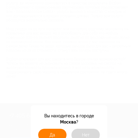
услугу, вы можете не сомневаться в качестве результата. Biglion
сотрудничает с проверенными партнерами, которые предоставляют
вам - пользователям сайта - услуги высокого качества. С каждым из
них договариваются о лучших условиях для вас. Только вам услуги
обойдутся значительно дешевле.
Мир скидок на услуги позволит вам не только ощутимо экономить на
привычных для вас вещах, но и опробовать для себя что-нибудь
новенькое. Кто-то захочет посетить занятия по фехтованию или лепке
из полимерной глины. Кто знает, сколько всего у вас талантов на
самом деле! Также те вещи, которые раньше были для вас «запретным
плодом» из-за их стоимости, станут вам теперь доступны.
Biglion открывает для вас двери в мир безграничных возможностей!
Теперь вы можете не экономить на своем здоровье, не смотря на
высокую стоимость приемов врачей. У вас есть возможность
поддерживать свою машину в идеальном состоянии, не тратя много
денег.
+7 495 649-649-1
Вы находитесь в городе
Москва
?
Для звонка из Москвы
и регионов России
Да
Нет