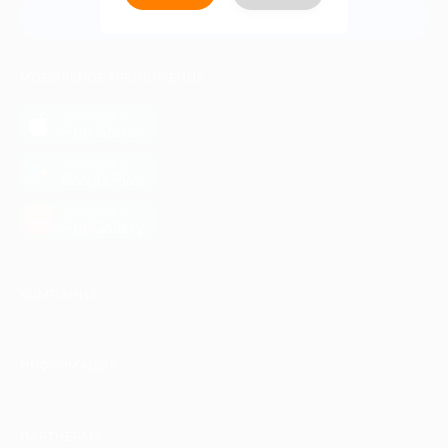
Связаться с нами
МОБИЛЬНОЕ ПРИЛОЖЕНИЕ
загрузить в
App Store
загрузить в
Google Play
загрузить в
AppGallery
КОМПАНИЯ
ИНФОРМАЦИЯ
ПАРТНЕРАМ