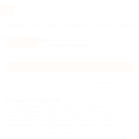
Услуги
Отели
Туры
Промокоды
Кэшбэк
Афиша 
Все скидки
- в мобильном приложении!
Скачать сейчас!
Каталог
Без сортировки
Скидки на услуги
В современном мире вам могут предложить множество услуг! Но
зачастую их стоимость весьма ударяет по кошельку. Biglion помогает
своим пользователям решить эту проблему. Услуги по купонам – это
отличная возможность существенно сэкономить. Ведь компания
Biglion предлагает вам действительно сумасшедшие скидки!
Ужин в ресторане, установка пломбы или новая стрижка – теперь все
это и многое другое приобретет для вас новую цену! Взяв купон на