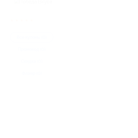
★
★
★
★
★
Все купоны (0)
Промокод (0)
Скидка (0)
Флаер (0)