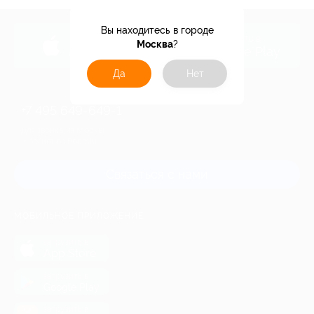
Вы находитесь в городе
загрузить в
загрузить в
Москва
?
App Store
Google Play
Да
Нет
+7 495 649-649-1
Для звонка из Москвы
и регионов России
Связаться с нами
МОБИЛЬНОЕ ПРИЛОЖЕНИЕ
загрузить в
App Store
загрузить в
Google Play
загрузить в