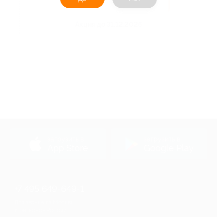
Получить код
Акция до 31.12.2026
загрузить в
загрузить в
App Store
Google Play
+7 495 649-649-1
Для звонка из Москвы
и регионов России